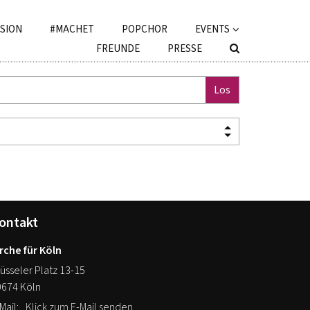
ISION
#MACHET
POPCHOR
EVENTS
FREUNDE
PRESSE
Los
ontakt
rche für Köln
üsseler Platz 13-15
0674
Köln
Mail:
Klick zum E-Mail senden