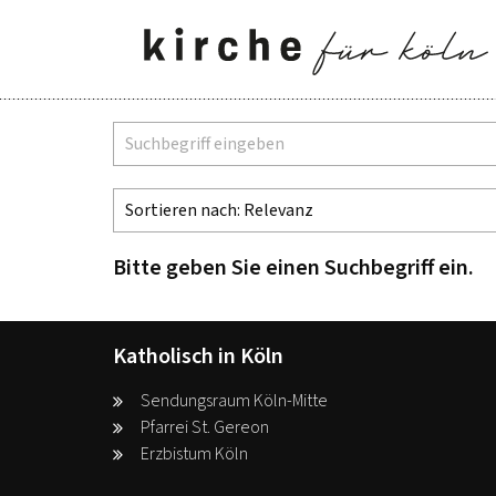
Zum Inhalt springen
Suche
Bitte geben Sie einen Suchbegriff ein.
Katholisch in Köln
Sendungsraum Köln-Mitte
Pfarrei St. Gereon
Erzbistum Köln