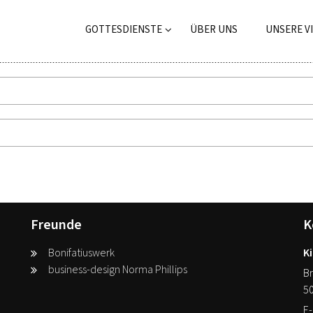
GOTTESDIENSTE
ÜBER UNS
UNSERE V
Freunde
K
Bonifatiuswerk
Ki
business-design Norma Phillips
Br
5
E-