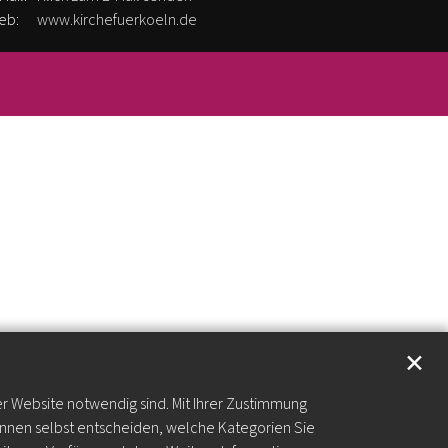
eb:
www.kirchefuerkoeln.de
✕
er Website notwendig sind. Mit Ihrer Zustimmung
önnen selbst entscheiden, welche Kategorien Sie