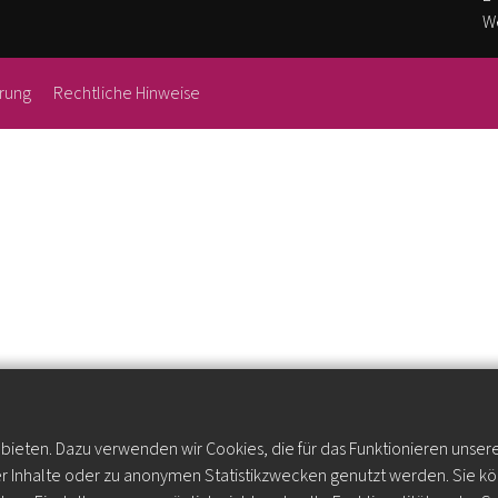
W
rung
Rechtliche Hinweise
ieten. Dazu verwenden wir Cookies, die für das Funktionieren unser
er Inhalte oder zu anonymen Statistikzwecken genutzt werden. Sie k